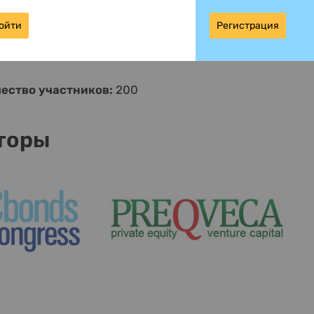
оветов директоров компаний ivi, NtechLab,
ойти
Регистрация
r, КАРО Фильм, World Class, Dostavista.
ество участников:
200
торы