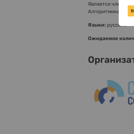
Является членом С
В
Алгоритмика, Delive
Языки:
русский
Ожидаемое колич
Организа