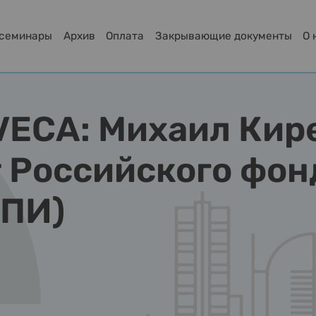
-семинары
Архив
Оплата
Закрывающие документы
О 
QVECA: Михаил Кир
 Российского фон
ФПИ)