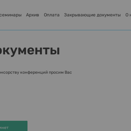
-семинары
Архив
Оплата
Закрывающие документы
О 
окументы
онсорству конференций просим Вас
инет