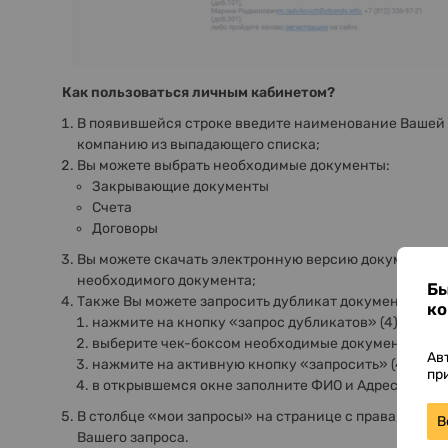
Как пользоваться личным кабинетом?
В появившейся строке введите наименование Вашей
компанию из выпадающего списка;
Вы можете выбрать необходимые документы:
Закрывающие документы
Счета
Договоры
Вы можете скачать электронную версию документов 
необходимого документа;
Бы
Также Вы можете запросить дубликат документов:
ко
нажмите на кнопку «запрос дубликатов» (4);
выберите чек-боксом необходимые документы (4.1)
Ав
нажмите на активную кнопку «запросить» (4.2);
пр
в открывшемся окне заполните ФИО и Адрес для от
В столбце «мои запросы» на странице с права, Вы мо
В
Вашего запроса.