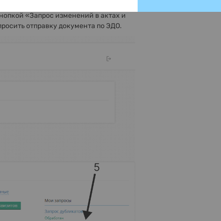
и в документе ошибка, которую
нопкой «Запрос изменений в актах и
просить отправку документа по ЭДО.