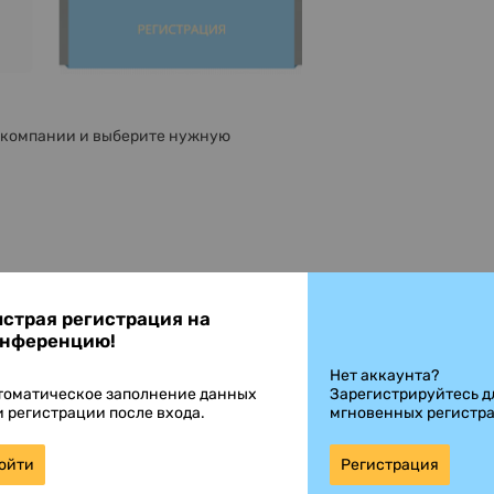
 компании и выберите нужную
нажав на значок скачивания справа от
страя регистрация на
нференцию!
Нет аккаунта?
;
томатическое заполнение данных
Зарегистрируйтесь д
и регистрации после входа.
мгновенных регистр
правки бумажных дубликатов (4.4).
жете отслеживать статус обработки
ойти
Регистрация