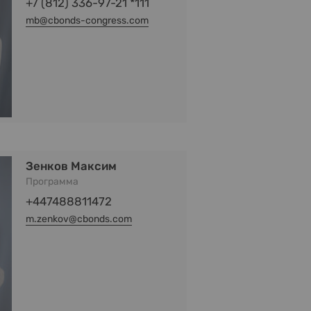
+7 (812) 336-97-21 *111
mb@cbonds-congress.com
Зенков Максим
Программа
+447488811472
m.zenkov@cbonds.com