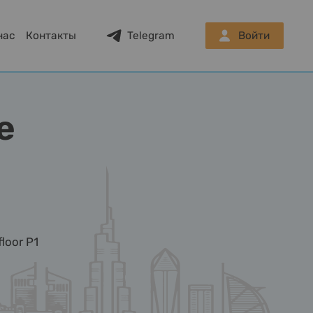
нас
Контакты
Telegram
Войти
e
loor P1