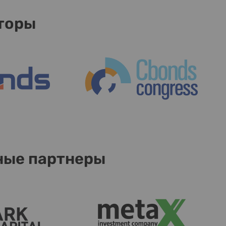
торы
ные партнеры