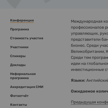
Конференция
Международная кон
профессионалов р
Программа
управляющих, рук
Стоимость участия
представители бан
бизнес. Среди уча
Участники
Великобритании, К
Спикеры
Среди тем програ
идеи на глобально
Доклады
инвестиционные с
Неформальная
программа
Языки:
Английски
Аккредитация СМИ
Ожидаемое колич
Фотоотчёт
Предыдущая конф
Контакты