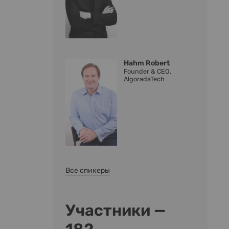
Hahm Robert
Founder & CEO,
AlgoradaTech
Все спикеры
Участники —