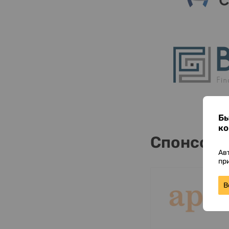
Бы
ко
Спонсор
Ав
пр
В