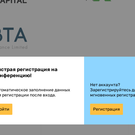
страя регистрация на
нференцию!
ы
Нет аккаунта?
томатическое заполнение данных
Зарегистрируйтесь д
и регистрации после входа.
мгновенных регистр
ойти
Регистрация