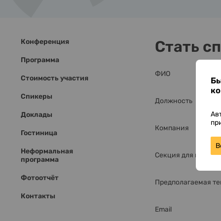
Конференция
Стать с
Программа
ФИО
Стоимость участия
Бы
ко
Спикеры
Должность
Ав
Доклады
пр
Компания
Гостиница
В
Неформальная
Секция для выступ
программа
Фотоотчёт
Предполагаемая те
Контакты
Email