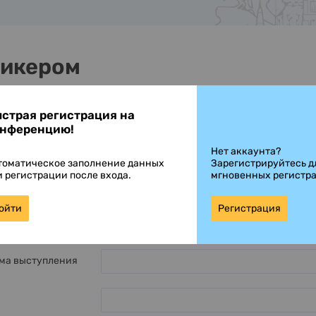
пикером
страя регистрация на
нференцию!
Нет аккаунта?
томатическое заполнение данных
Зарегистрируйтесь д
и регистрации после входа.
мгновенных регистр
ойти
Регистрация
ления
ма выступления