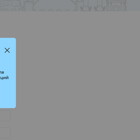
ля
аций