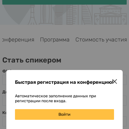
Конференция
Программа
Стоимость участия
Стать спикером
ФИО
Быстрая регистрация на конференцию!
Должность
Автоматическое заполнение данных при
регистрации после входа.
Компания
Войти