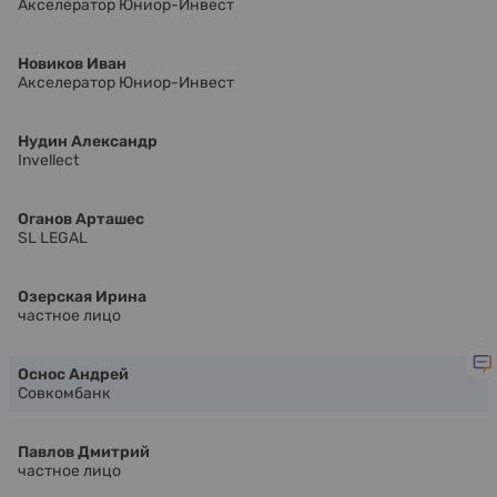
Акселератор Юниор-Инвест
Новиков Иван
Акселератор Юниор-Инвест
Нудин Александр
Invellect
Оганов Арташес
SL LEGAL
Озерская Ирина
частное лицо
Оснос Андрей
Совкомбанк
Павлов Дмитрий
частное лицо