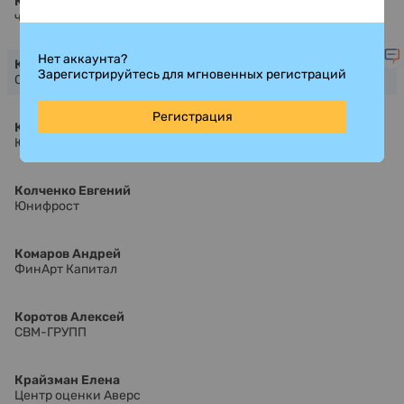
Ковалевская София
частное лицо
Нет аккаунта?
Козюпа Денис
Зарегистрируйтесь для мгновенных регистраций
Cbonds
Регистрация
Колченко Евгений
Юнифрост
Колченко Евгений
Юнифрост
Комаров Андрей
ФинАрт Капитал
Коротов Алексей
СВМ-ГРУПП
Крайзман Елена
Центр оценки Аверс