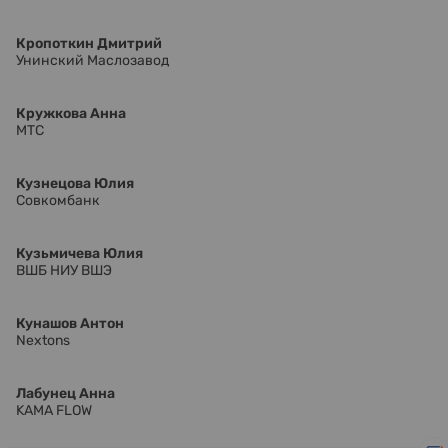
Кропоткин Дмитрий
Унинский Маслозавод
Кружкова Анна
МТС
Кузнецова Юлия
Совкомбанк
Кузьмичева Юлия
ВШБ НИУ ВШЭ
Кунашов Антон
Nextons
Лабунец Анна
KAMA FLOW