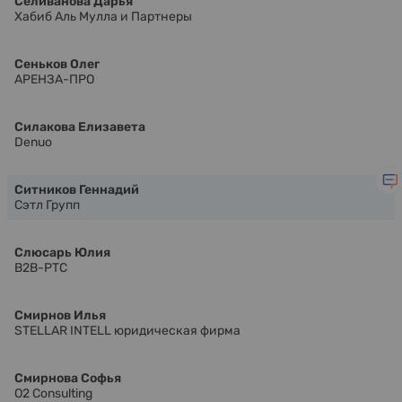
Селиванова Дарья
Хабиб Аль Мулла и Партнеры
Сеньков Олег
АРЕНЗА-ПРО
Силакова Елизавета
Denuo
Ситников Геннадий
Сэтл Групп
Слюсарь Юлия
В2В-РТС
Смирнов Илья
STELLAR INTELL юридическая фирма
Смирнова Софья
O2 Consulting