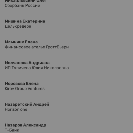
Михайловский Олег
Сбербанк России
Мишина Екатерина
Делькредере
Млынчик Елена
Финансовое ателье ГроттБьерн
Молчанова Андриана
ИП Тяпичева Юлия Николаевна
Морозова Елена
Kirov Group Ventures
Назаретский Андрей
Horizon one
Назаров Александр
Т-Банк