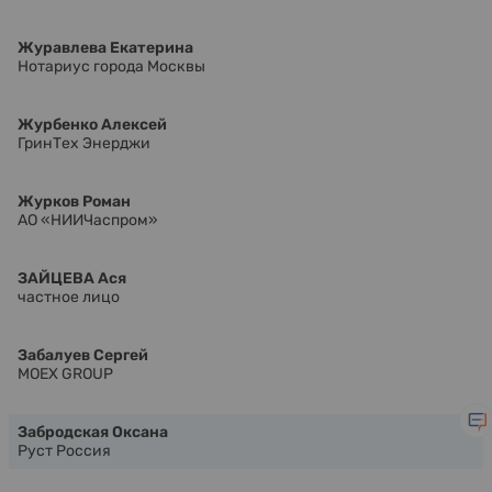
Журавлева Екатерина
Нотариус города Москвы
Журбенко Алексей
ГринТех Энерджи
Журков Роман
АО «НИИЧаспром»
ЗАЙЦЕВА Ася
частное лицо
Забалуев Сергей
MOEX GROUP
Забродская Оксана
Руст Россия