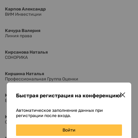
Карпов Александр
ВИМ Инвестиции
Качура Валерия
Линия права
Кирсанова Наталья
СОНОРИКА
Киршина Наталья
Профессиональная Группа Оценки
Быстрая регистрация на конференцию!
Кисурин Михаил
Essar Capital
Автоматическое заполнение данных при
регистрации после входа.
Кобзев Алексей
ООО "ЛЕКСИА"
Войти