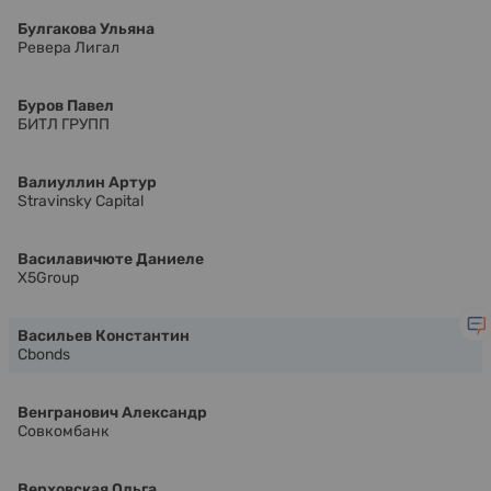
Булгакова Ульяна
Ревера Лигал
Буров Павел
БИТЛ ГРУПП
Валиуллин Артур
Stravinsky Capital
Василавичюте Даниеле
X5Group
Васильев Константин
Cbonds
Венгранович Александр
Совкомбанк
Верховская Ольга