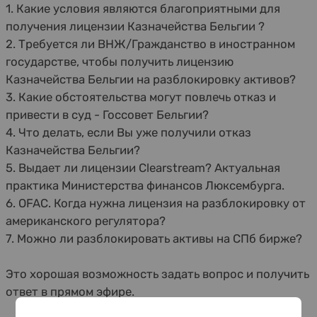
1. Какие условия являются благоприятными для
получения лицензии Казначейства Бельгии ?
2. Требуется ли ВНЖ/Гражданство в иностранном
государстве, чтобы получить лицензию
Казначейства Бельгии на разблокировку активов?
3. Какие обстоятельства могут повлечь отказ и
привести в суд - Госсовет Бельгии?
4. Что делать, если Вы уже получили отказ
Казначейства Бельгии?
5. Выдает ли лицензии Clearstream? Актуальная
практика Министерства финансов Люксембурга.
6. OFAC. Когда нужна лицензия на разблокировку от
американского регулятора?
7. Можно ли разблокировать активы на СПб бирже?
Это хорошая возможность задать вопрос и получить
ответ в прямом эфире.