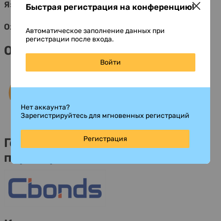
Языки:
русский
Быстрая регистрация на конференцию!
Ожидаемое количество участников:
100
Автоматическое заполнение данных при
регистрации после входа.
Организаторы
Войти
Нет аккаунта?
Зарегистрируйтесь для мгновенных регистраций
Регистрация
Генеральные информационные
партнеры