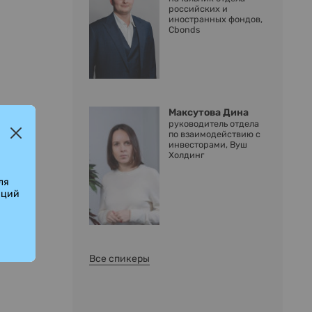
российских и
иностранных фондов,
Cbonds
h
Максутова Дина
руководитель отдела
по взаимодействию с
инвесторами, Вуш
Холдинг
ля
аций
Все спикеры