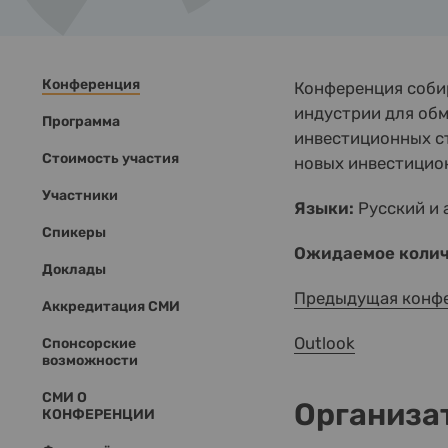
Конференция
Конференция соби
индустрии для обм
Программа
инвестиционных ст
Стоимость участия
новых инвестицион
Участники
Языки:
Русский и 
Спикеры
Ожидаемое колич
Доклады
Предыдущая конф
Аккредитация СМИ
Outlook
Спонсорские
возможности
СМИ О
Организа
КОНФЕРЕНЦИИ