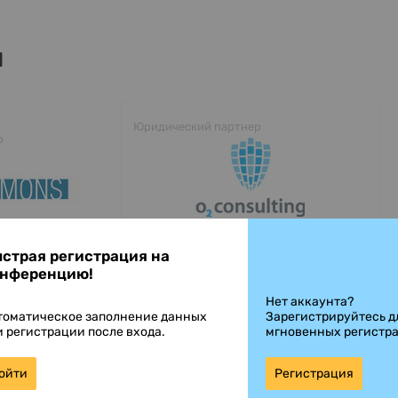
ы
Юридический партнер
р
страя регистрация на
нференцию!
Спонсор вечернего коктейля
р
Нет аккаунта?
томатическое заполнение данных
Зарегистрируйтесь д
и регистрации после входа.
мгновенных регистр
ойти
Регистрация