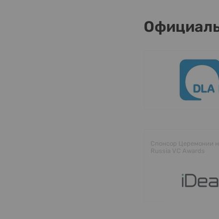
Официаль
Спонсор Церемонии н
Russia VC Awards