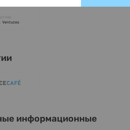
артнёр
тии
ные информационные