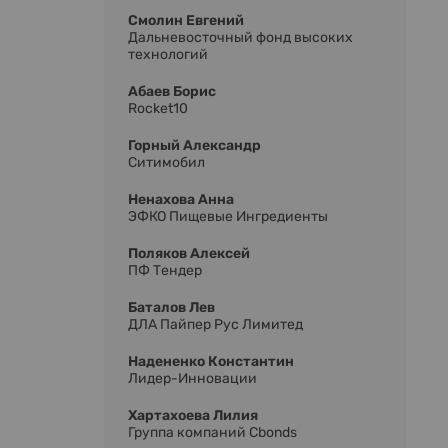
Смолин Евгений
Дальневосточный фонд высоких
технологий
Абаев Борис
Rocket10
Горный Александр
Ситимобил
Ненахова Анна
ЭФКО Пищевые Ингредиенты
Поляков Алексей
ПФ Тендер
Баталов Лев
ДЛА Пайпер Рус Лимитед
Надененко Константин
Лидер-Инновации
Хартахоева Лилия
Группа компаний Cbonds