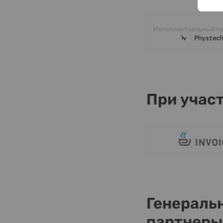
Интеллектуальный п
При учас
Генераль
партнеры