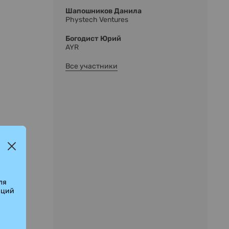
Шапошников Данила
Phystech Ventures
Богодист Юрий
AYR
Все участники
ля
аций