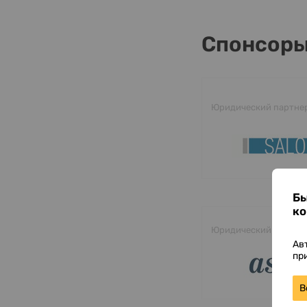
Спонсор
Юридический партне
Бы
ко
Юридический партне
Ав
пр
В