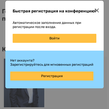
Генеральные информационные
Быстрая регистрация на конференцию!
партнеры
Автоматическое заполнение данных при
регистрации после входа.
Войти
Контакты
Нет аккаунта?
Лиджиев Канр
Зарегистрируйтесь для мгновенных регистраций
Программа
+7 (812) 509-47-17 *141
Регистрация
kanr@preqveca.me