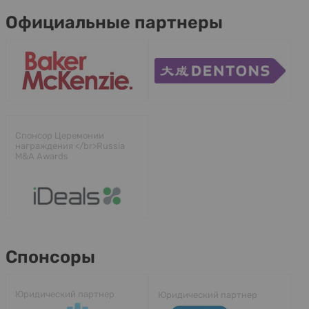
Официальные партнеры
Спонсор Церемонии
награждения </br>Russia
M&A Awards
Спонсоры
Юридический партнер
Юридический партнер