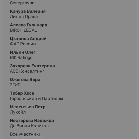
Севергрупп
Качура Валерия
Линия Права
Алеева Гульнара
BIRCH LEGAL
Цыганов Андрей
ФАС России
Ильин Олег
BIK Ratings
Захарова Екатерина
АСБ Консалтинг
Ожегова Вера
2ГИС
Тобар Хосе
Городисский и Партнеры
Мелентьев Петр
Лукойл
Нестерова Надежда
Да Винчи Капитал
Все участники