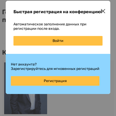
Генеральные информационные
Быстрая регистрация на конференцию!
партнеры
Автоматическое заполнение данных при
регистрации после входа.
Войти
Контакты
Нет аккаунта?
Лиджиев Канр
Зарегистрируйтесь для мгновенных регистраций
Программа
+7 (812) 509-47-17 *141
Регистрация
kanr@preqveca.me