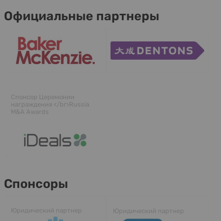
Официальные партнеры
Спонсор Церемонии
награждения </br>Russia
M&A Awards
Спонсоры
Юридический партнер
Юридический партнер