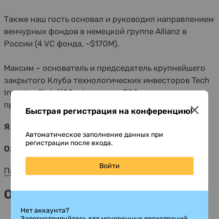
Также наш гость основал и руководил направлением
венчурных фондов в немецкой группе Allianz в
России (4 VC фонда, ~$170М).
Максим – основатель и председатель крупнейшего
закрытого Клуба технологических инвесторов Tech
Investor Club (100+ фондов и ~700 инвестиционных
профессионалов).
Быстрая регистрация на конференцию!
Языки:
русский
Автоматическое заполнение данных при
регистрации после входа.
Ожидаемое количество участников:
200
Войти
Предыдущая конференция
Организаторы
Нет аккаунта?
Зарегистрируйтесь для мгновенных регистраций