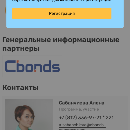
Регистрация
Генеральные информационные
партнеры
Контакты
Сабанчиева Алена
Программа, участие
+7 (812) 336-97-21 * 221
a.sabanchieva@cbonds-
congress.com