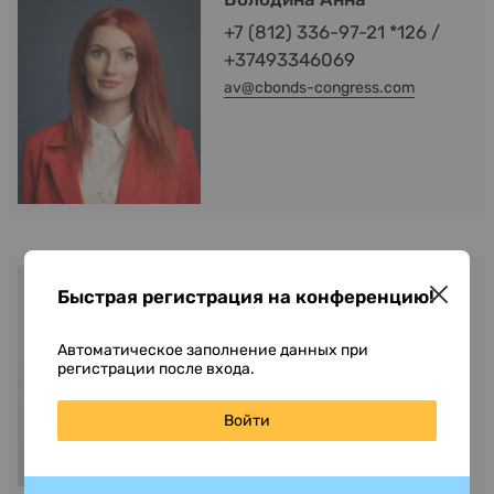
+7 (812) 336-97-21 *126 /
+37493346069
av@cbonds-congress.com
Veselova Lana
Быстрая регистрация на конференцию!
+971 522 8189 46
veselova@cbonds.com
Автоматическое заполнение данных при
регистрации после входа.
Войти