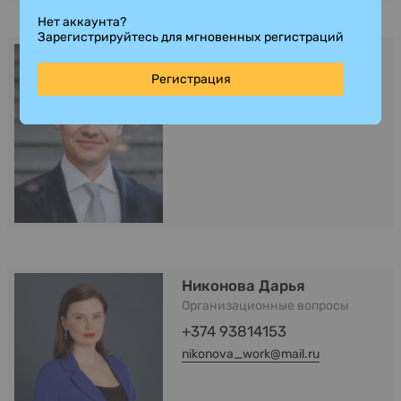
Нет аккаунта?
Зарегистрируйтесь для мгновенных регистраций
Lombardo Alessandro
Регистрация
+393453534423
a.lombardo@cbonds.com
Никонова Дарья
Организационные вопросы
+374 93814153
nikonova_work@mail.ru