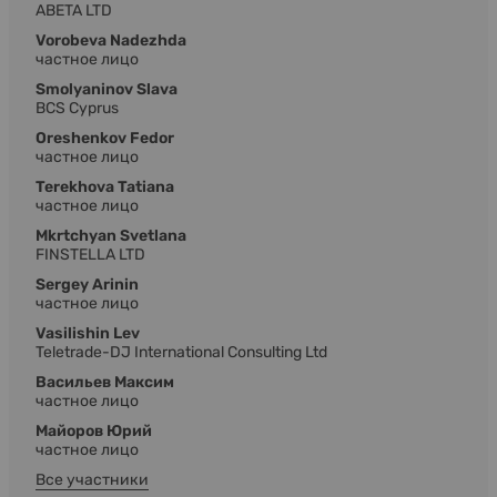
ABETA LTD
Vorobeva Nadezhda
частное лицо
Smolyaninov Slava
BCS Cyprus
Oreshenkov Fedor
частное лицо
Terekhova Tatiana
частное лицо
Mkrtchyan Svetlana
FINSTELLA LTD
Sergey Arinin
частное лицо
Vasilishin Lev
Teletrade-DJ International Consulting Ltd
Васильев Максим
частное лицо
Майоров Юрий
частное лицо
Все участники