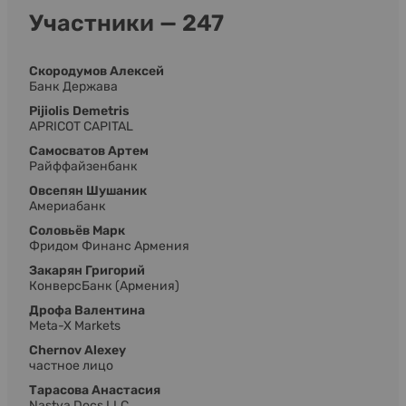
Участники — 247
Скородумов Алексей
Банк Держава
Pijiolis Demetris
APRICOT CAPITAL
Самосватов Артем
Райффайзенбанк
Овсепян Шушаник
Америабанк
Соловьёв Марк
Фридом Финанс Армения
Закарян Григорий
КонверсБанк (Армения)
Дрофа Валентина
Meta-X Markets
Chernov Alexey
частное лицо
Тарасова Анастасия
Nastya Docs LLC