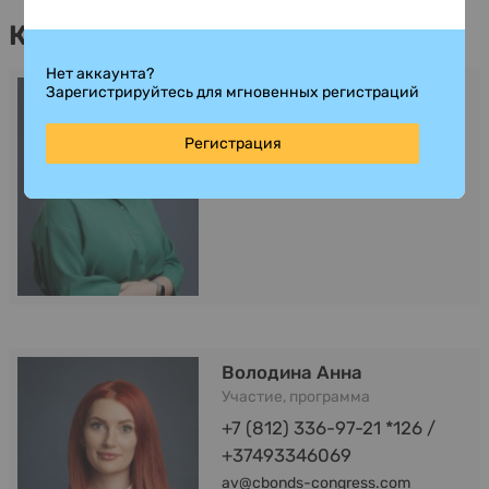
Контакты
Нет аккаунта?
Пикалова Дарья
Зарегистрируйтесь для мгновенных регистраций
Организационные вопросы
Регистрация
+7 (812) 336-97-21 * 222
dp@cbonds-congress.com
Володина Анна
Участие, программа
+7 (812) 336-97-21 *126 /
+37493346069
av@cbonds-congress.com