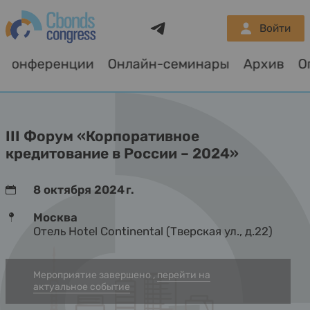
Telegram
Войти
Конференции
Онлайн-семинары
Архив
О
III Форум «Корпоративное
кредитование в России – 2024»
8 октября 2024 г.
Москва
Отель Hotel Continental (Тверская ул., д.22)
Мероприятие завершено ,
перейти на
актуальное событие