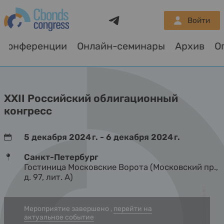
Telegram
Войти
Конференции
Онлайн-семинары
Архив
О
XXII Российский облигационный
конгресс
5 декабря 2024 г. - 6 декабря 2024 г.
Санкт-Петербург
Гостиница Московские Ворота (Московский пр.,
д. 97, лит. А)
Мероприятие завершено ,
перейти на
актуальное событие