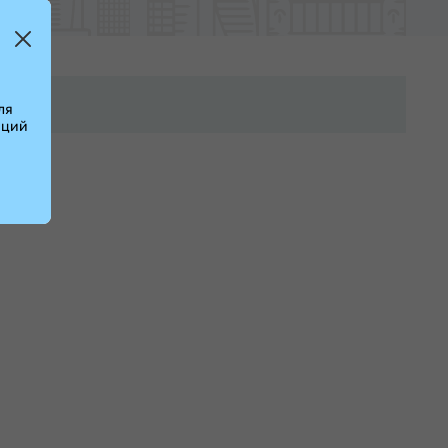
ля
аций