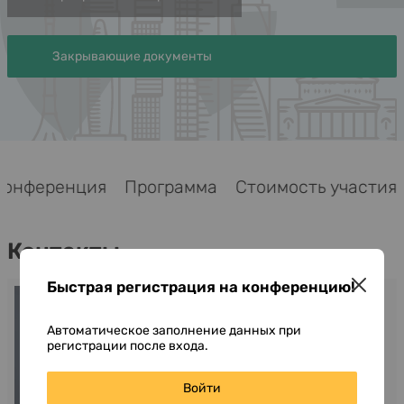
Закрывающие документы
Конференция
Программа
Стоимость участия
Контакты
Быстрая регистрация на конференцию!
Канева Валерия
Программа
Автоматическое заполнение данных при
+7 (812) 336-97-21 *117
регистрации после входа.
vk@cbonds-congress.com
Войти