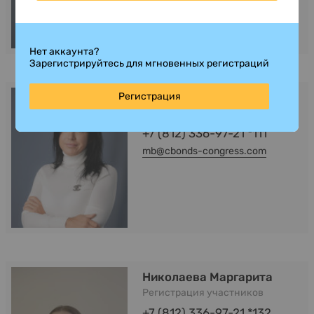
Нет аккаунта?
Зарегистрируйтесь для мгновенных регистраций
Регистрация
Беляева Мария
Спонсорство
+7 (812) 336-97-21 *111
mb@cbonds-congress.com
Николаева Маргарита
Регистрация участников
+7 (812) 336-97-21 *132