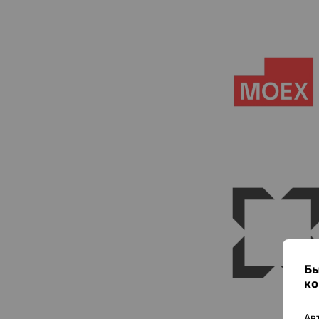
Бы
ко
Ав