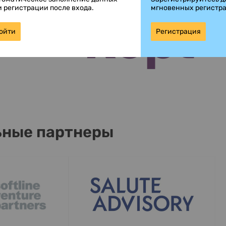
и регистрации после входа.
мгновенных регистр
ойти
Регистрация
ные партнеры