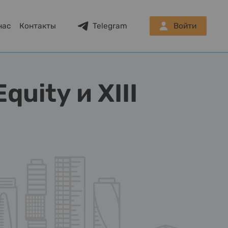
нас
Контакты
Telegram
Войти
quity и XIII