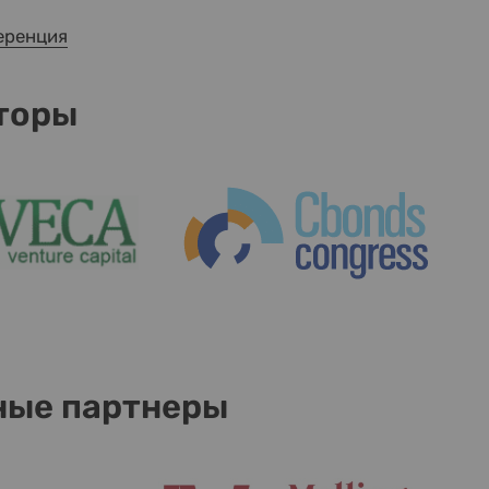
еренция
торы
ные партнеры