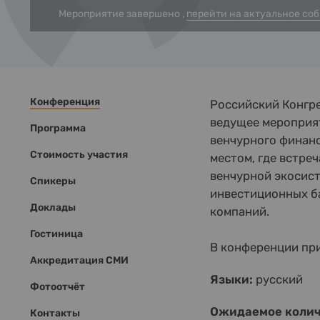
Мероприятие завершено ,
перейти на актуальное со
Конференция
Российский Конгре
ведущее мероприят
Программа
венчурного финанс
Стоимость участия
местом, где встреч
венчурной экосисте
Спикеры
инвестиционных б
Доклады
компаний.
Гостиница
В конференции пр
Аккредитация СМИ
Языки:
русский
Фотоотчёт
Ожидаемое колич
Контакты