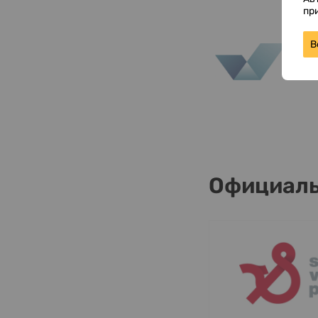
пр
В
Официаль