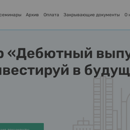
-семинары
Архив
Оплата
Закрывающие документы
О 
р «Дебютный выпу
нвестируй в буду
ие документы