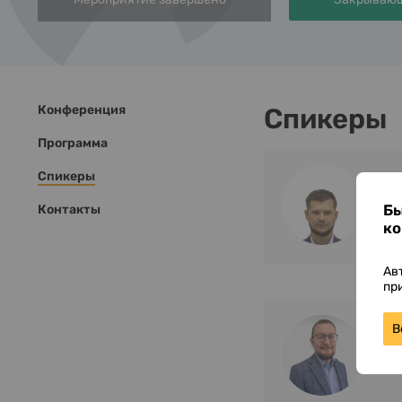
Конференция
Спикеры
Программа
Спикеры
Бы
Контакты
ко
Ав
пр
В