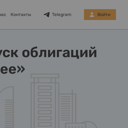
нас
Контакты
Telegram
Войти
ск облигаций
щее»