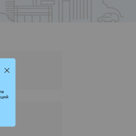
ля
аций