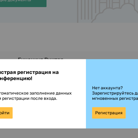
Бунецкул Виктор
комерческий директор, Аврора
страя регистрация на
нференцию!
Нет аккаунта?
томатическое заполнение данных
Зарегистрируйтесь д
и регистрации после входа.
мгновенных регистр
Гордеев Павел
ойти
Регистрация
генеральный директор, ЛК Спектр