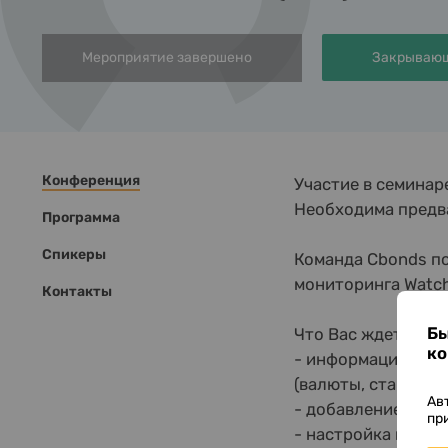
Мероприятие завершено
Закрывающ
Конференция
Участие в семинар
Необходима предв
Программа
Спикеры
Команда Cbonds п
мониторинга
Watch
Контакты
Бы
Что Вас ждет на в
ко
- информационные 
(валюты, ставки, с
Ав
- добавление бума
пр
- настройка показ