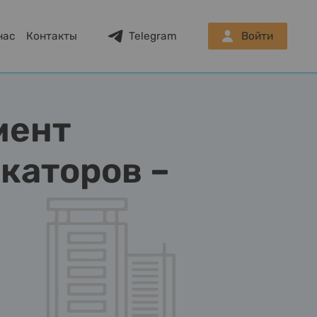
нас
Контакты
Telegram
Войти
мент
каторов –