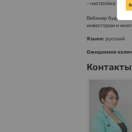
- настройка уведо
В
Вебинар будет инт
инвесторам и мног
Языки:
русский
Ожидаемое колич
Контакты