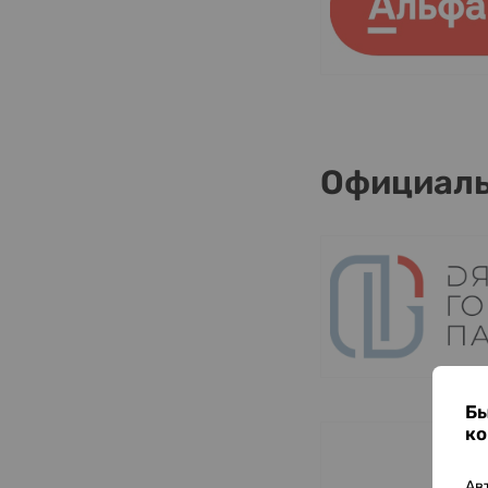
Официаль
Бы
ко
Ав