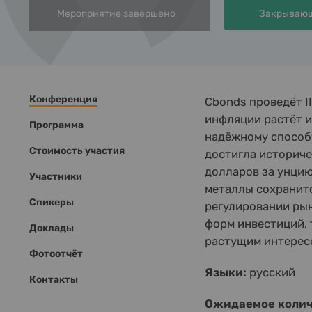
Мероприятие завершено
Закрывающ
Конференция
Cbonds проведёт I
инфляции растёт и
Программа
надёжному способу
Стоимость участия
достигла историче
долларов за унцию
Участники
металлы сохранитс
Спикеры
регулировании рын
форм инвестиций, 
Доклады
растущим интересо
Фотоотчёт
Языки:
русский
Контакты
Ожидаемое колич