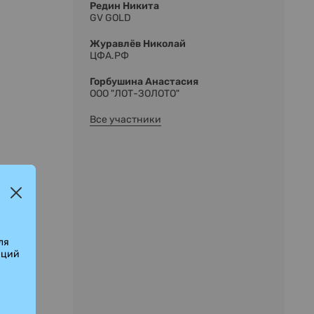
Редин Никита
GV GOLD
Журавлёв Николай
ЦФА.РФ
Горбушина Анастасия
ООО "ЛОТ-ЗОЛОТО"
Все участники
ля
аций