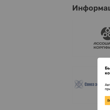
Информа
Бы
ко
Ав
пр
В