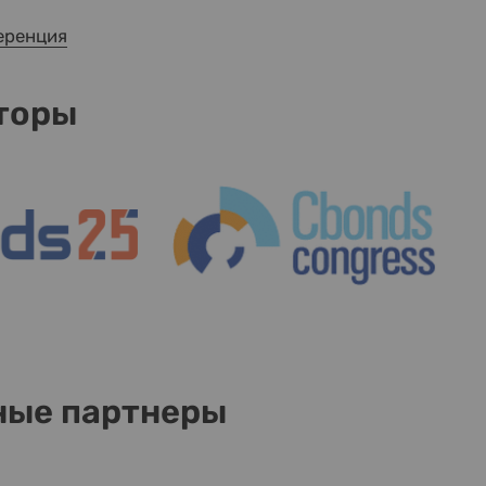
еренция
торы
ные партнеры