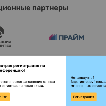
ционные партнеры
страя регистрация на
нференцию!
Нет аккаунта?
томатическое заполнение данных
Зарегистрируйтесь д
и регистрации после входа.
мгновенных регистр
ойти
Регистрация