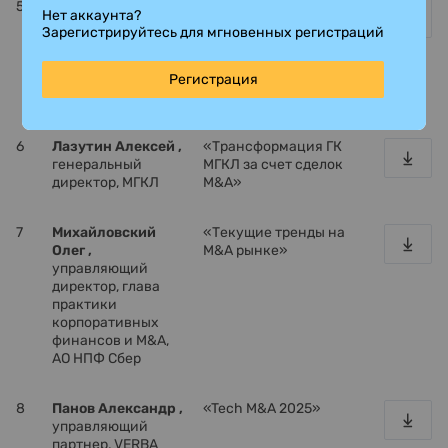
5
Кузнецова
«Полезные
Нет аккаунта?
Наталья ,
партнер,
материалы»
Зарегистрируйтесь для мгновенных регистраций
руководитель M&A
и корпоративной
практики, O2
Регистрация
Consulting
6
Лазутин Алексей ,
«Трансформация ГК
генеральный
МГКЛ за счет сделок
директор, МГКЛ
M&A»
7
Михайловский
«Текущие тренды на
Олег ,
M&A рынке»
управляющий
директор, глава
практики
корпоративных
финансов и M&A,
АО НПФ Сбер
8
Панов Александр ,
«Tech M&A 2025»
управляющий
партнер, VERBA