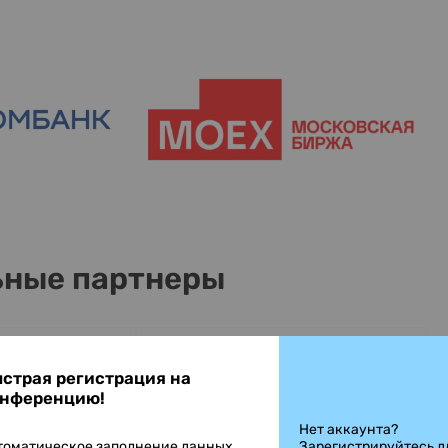
ные партнеры
страя регистрация на
нференцию!
Нет аккаунта?
томатическое заполнение данных
Зарегистрируйтесь д