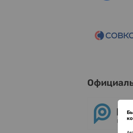
Официаль
Бы
ко
Ав