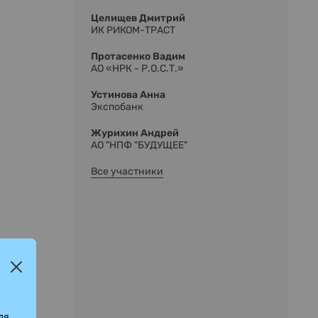
Целищев Дмитрий
ИК РИКОМ-ТРАСТ
Протасенко Вадим
АО «НРК - Р.О.С.Т.»
Устинова Анна
Экспобанк
Журихин Андрей
АО "НПФ "БУДУЩЕЕ"
Все участники
ля