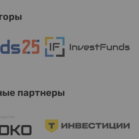
торы
ные партнеры
ткрытия