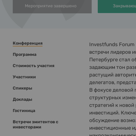
Мероприятие завершено
Закрывающ
Конференция
Investfunds Forum
встречи лидеров и
Программа
Петербурге стал 
Стоимость участия
задающим тон раз
растущий авторите
Участники
делегатов, предст
Спикеры
В фокусе деловой 
структурных изме
Доклады
стратегий к новой
Гостиница
инвестиций. Ключе
обсуждение возмо
Встречи эмитентов с
инвесторами
инвестиционные и
макроэкономическ