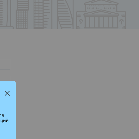
ля
аций