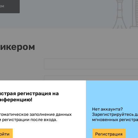
ом
пикером
страя регистрация на
нференцию!
Нет аккаунта?
ления
томатическое заполнение данных
Зарегистрируйтесь д
и регистрации после входа.
мгновенных регистр
ма выступления
ойти
Регистрация