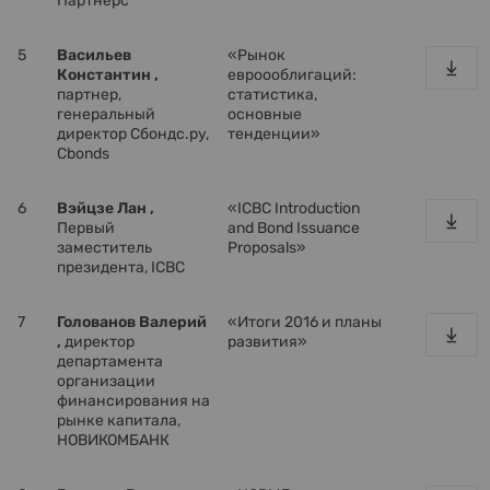
Партнерс
5
Васильев
«Рынок
Константин ,
евроооблигаций:
партнер,
статистика,
генеральный
основные
директор Сбондс.ру,
тенденции»
Cbonds
6
Вэйцзе Лан ,
«ICBC Introduction
Первый
and Bond Issuance
заместитель
Proposals»
президента, ICBC
7
Голованов Валерий
«Итоги 2016 и планы
,
директор
развития»
департамента
организации
финансирования на
рынке капитала,
НОВИКОМБАНК