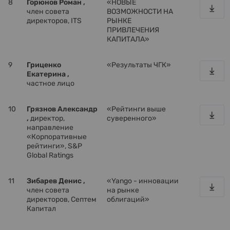
8
Горюнов Роман ,
«НОВЫЕ
член совета
ВОЗМОЖНОСТИ НА
директоров, ITS
РЫНКЕ
ПРИВЛЕЧЕНИЯ
КАПИТАЛА»
9
Гриценко
«Результаты ЧГК»
Екатерина ,
частное лицо
10
Грязнов Александр
«Рейтинги выше
,
директор,
суверенного»
направление
«Корпоративные
рейтинги», S&P
Global Ratings
11
Зибарев Денис ,
«Yango - инновации
член совета
на рынке
директоров, Септем
облигаций»
Капитал