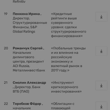
Refinitiv
19
Пенкина Ирина ,
«Кредитные
Директор,
рейтинги выше
Структурированные
суверенного
Финансы, S&P
уровня: сделки
Global Ratings
структурированного
финансирования»
20
Романчук Сергей ,
«Глобальные тренды
Начальник
и их влияние на
дилингового
российскую
центра, президент
экономику и
ACI Russia,
валютный рынок в
Металлинвестбанк
2017 году.»
21
Смолин Александр
«Инструмент
,
Директор, Банк
краткосрочного
ВТБ (ПАО)
инвестирования»
22
Теребков Фёдор ,
«Облигации с
начальник
плавающей