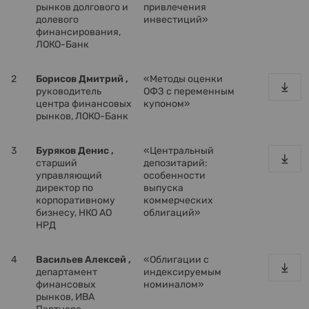
рынков долгового и
привлечения
долевого
инвестиций»
финансирования,
ЛОКО-Банк
2
Борисов Дмитрий ,
«Методы оценки
руководитель
ОФЗ с переменным
центра финансовых
купоном»
рынков, ЛОКО-Банк
3
Буряков Денис ,
«Центральный
старший
депозитарий:
управляющий
особенности
директор по
выпуска
корпоративному
коммерческих
бизнесу, НКО АО
облигаций»
НРД
4
Васильев Алексей ,
«Облигации с
департамент
индексируемым
финансовых
номиналом»
рынков, ИВА