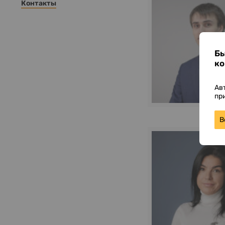
Контакты
Бы
ко
Ав
пр
В