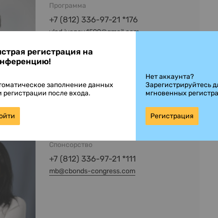
Программа
+7 (812) 336-97-21 *176
vlad.ivanov.1590@gmail.com
страя регистрация на
нференцию!
Нет аккаунта?
томатическое заполнение данных
Зарегистрируйтесь д
и регистрации после входа.
мгновенных регистр
ойти
Регистрация
Беляева Мария
Спонсорство
+7 (812) 336-97-21 *111
mb@cbonds-congress.com