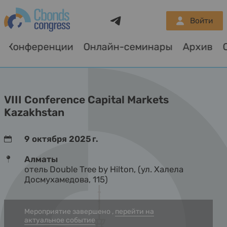
Telegram
Войти
Конференции
Онлайн-семинары
Архив
О
VIII Conference Capital Markets
Kazakhstan
9 октября 2025 г.
Алматы
отель Double Tree by Hilton, (ул. Халела
Досмухамедова, 115)
Мероприятие завершено ,
перейти на
актуальное событие