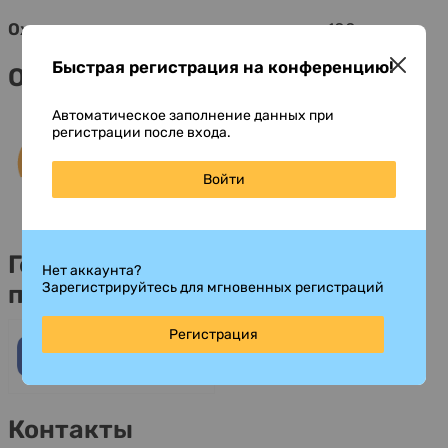
Ожидаемое количество участников:
100
Быстрая регистрация на конференцию!
Организаторы
Автоматическое заполнение данных при
регистрации после входа.
Войти
Генеральные информационные
Нет аккаунта?
Зарегистрируйтесь для мгновенных регистраций
партнеры
Регистрация
Контакты