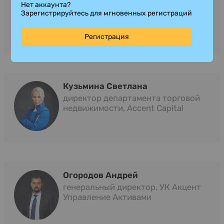
частных инвесторов в России, а также
Нет аккаунта?
занимает должность начальника и
Зарегистрируйтесь для мгновенных регистраций
Product Owner команды по...
Регистрация
Читать полностью
Кузьмина Светлана
директор департамента торговой
недвижимости, Accent Capital
Огородов Андрей
генеральный директор, УК Акцент
Управление Активами