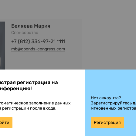
Беляева Мария
Спонсорство
+7 (812) 336-97-21 *111
mb@cbonds-congress.com
страя регистрация на
нференцию!
Нет аккаунта?
томатическое заполнение данных
Зарегистрируйтесь д
и регистрации после входа.
мгновенных регистр
Володина Анна
Организационные вопросы
ойти
Регистрация
+7 (812) 336-97-21 *126 /
+37493346069