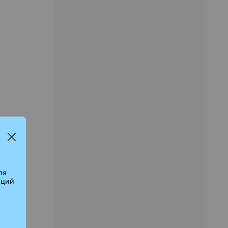
ля
аций