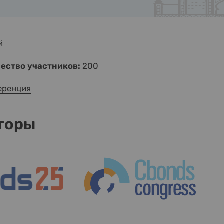
й
ество участников:
200
еренция
торы