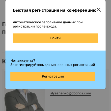
Быстрая регистрация на конференцию!
Автоматическое заполнение данных при
Генеральные информационные
регистрации после входа.
партнеры
Войти
Контакты
Нет аккаунта?
Зарегистрируйтесь для мгновенных регистраций
Ляшенко Сергей
Регистрация
Программа
+38 (044) 484-87-42 (office)
slyashenko@cbonds.com