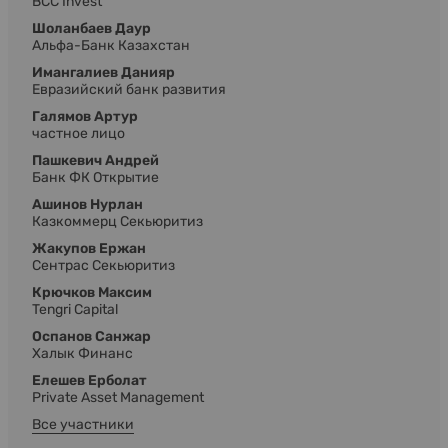
BCC Invest
Шоланбаев Даур
Альфа-Банк Казахстан
Имангалиев Данияр
Евразийский банк развития
Галямов Артур
частное лицо
Пашкевич Андрей
Банк ФК Открытие
Ашинов Нурлан
Казкоммерц Секьюритиз
Жакупов Ержан
Сентрас Секьюритиз
Крючков Максим
Tengri Capital
Оспанов Санжар
Халык Финанс
Елешев Ерболат
Private Asset Management
Все участники