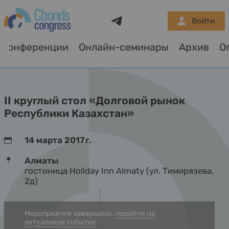
Telegram
Войти
Конференции
Онлайн-семинары
Архив
О
II круглый стол «Долговой рынок
Республики Казахстан»
14 марта 2017 г.
Алматы
гостиница Holiday Inn Almaty (ул. Тимирязева,
2д)
Мероприятие завершено ,
перейти на
актуальное событие