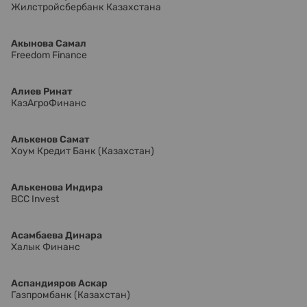
Жилстройсбербанк Казахстана
Акынова Самал
Freedom Finance
Алиев Ринат
КазАгроФинанс
Алькенов Самат
Хоум Кредит Банк (Казахстан)
Алькенова Индира
BCC Invest
Асамбаева Динара
Халык Финанс
Аспандияров Аскар
Газпромбанк (Казахстан)