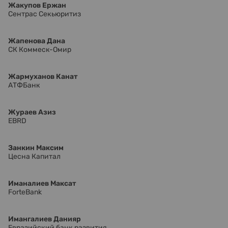
Жакупов Ержан
Сентрас Секьюритиз
Жапенова Дана
СК Коммеск-Омир
Жармуханов Канат
АТФБанк
Жураев Азиз
EBRD
Занкин Максим
Цесна Капитал
Иманалиев Максат
ForteBank
Имангалиев Данияр
Евразийский банк развития