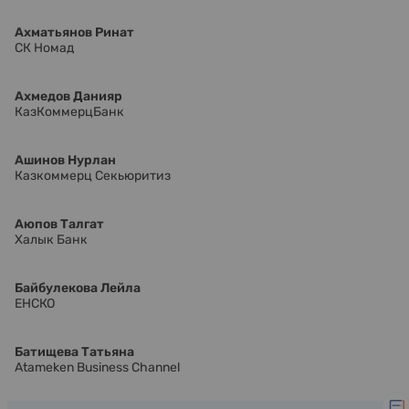
Ахматьянов Ринат
СК Номад
Ахмедов Данияр
КазКоммерцБанк
Ашинов Нурлан
Казкоммерц Секьюритиз
Аюпов Талгат
Халык Банк
Байбулекова Лейла
ЕНСКО
Батищева Татьяна
Atameken Business Channel