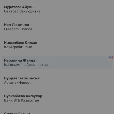
Муратова Айуль
Сентрас Секьюритиз
Нем Людмила
Freedom Finance
Нишанбаев Олжас
КазАгроФинанс
Нуралина Жанна
Казкоммерц Секьюритиз
Нурдавлетов Бахыт
Астана-Инвест
Нускабаева Акгаухар
Банк ВТБ Казахстан
Омаров Галым