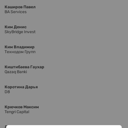
Каширов Павел
BA Services
Ким Денис
SkyBridge Invest
Ким Владимир
Технодом Групп
Киштибаева Гаухар
Qazaq Banki
Коротина Дарья
D8
Крючков Максим
Tengri Capital
Ладиков-Роев Дмитрий