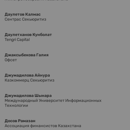
Даулетов Калмас
Сентрас Секьюритиз
Даулетханов Кунболат
Tengri Capital
Джаксыбекова Галия
Офсет
Джумадилова Айнура
Казкоммерц Секьюритиз
Джумадилова Шынара
Международный Университет Информационных
Технологии
Досов Рамазан
Ассоциация финансистов Казахстана