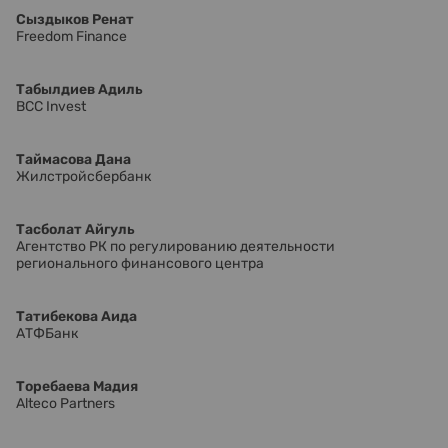
Сыздыков Ренат
Freedom Finance
Табылдиев Адиль
BCC Invest
Таймасова Дана
Жилстройсбербанк
Тасболат Айгуль
Агентство РК по регулированию деятельности
регионального финансового центра
Татибекова Аида
АТФБанк
Торебаева Мадия
Altеco Partners