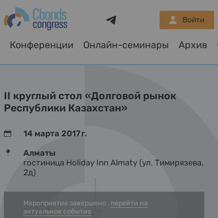
Telegram
Войти
Конференции
Онлайн-семинары
Архив
О
II круглый стол «Долговой рынок
Республики Казахстан»
14 марта 2017 г.
Алматы
гостиница Holiday Inn Almaty (ул. Тимирязева,
2д)
Мероприятие завершено ,
перейти на
актуальное событие