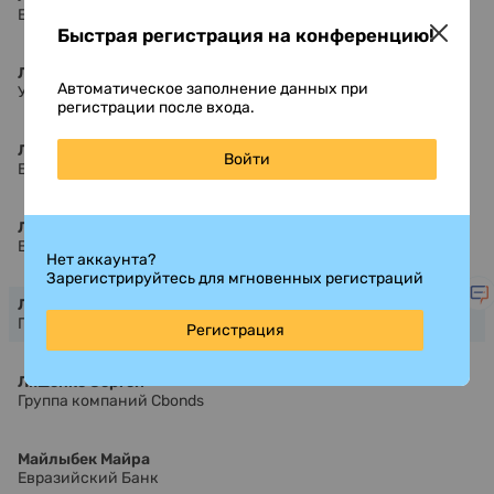
Евразийский банк развития
Быстрая регистрация на конференцию!
Левцун Андрей
Автоматическое заполнение данных при
Украина-Инвест
регистрации после входа.
Леонов Денис
Войти
БКС КИБ
Лотоев Борис
Baltic Credit Trading Group
Нет аккаунта?
Зарегистрируйтесь для мгновенных регистраций
Лялин Сергей
Группа компаний Cbonds
Регистрация
Ляшенко Сергей
Группа компаний Cbonds
Майлыбек Майра
Евразийский Банк