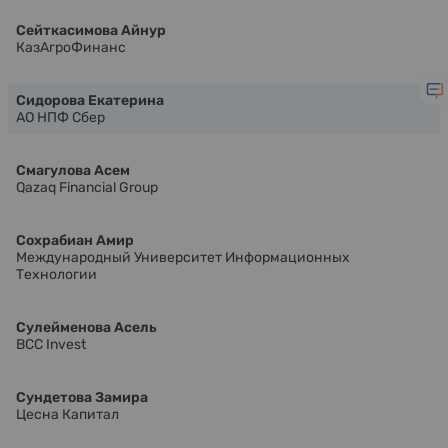
Сейткасимова Айнур
КазАгроФинанс
Сидорова Екатерина
АО НПФ Сбер
Смагулова Асем
Qazaq Financial Group
Сохрабиан Амир
Международный Университет Информационных
Технологии
Сулейменова Асель
BCC Invest
Сундетова Замира
Цесна Капитал