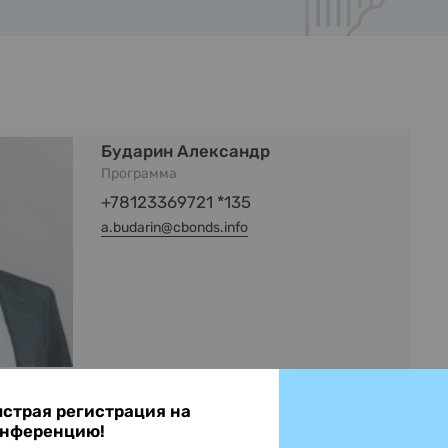
Бударин Александр
Программа
+78123369721 *135
a.budarin@cbonds.info
страя регистрация на
нференцию!
Зобов Сергей