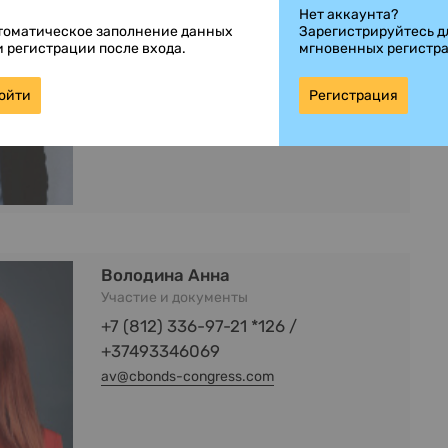
Спонсорство
Нет аккаунта?
томатическое заполнение данных
Зарегистрируйтесь д
+7 (812) 336-97-21 *103
и регистрации после входа.
мгновенных регистр
szobov@cbonds.info
ойти
Регистрация
Володина Анна
Участие и документы
+7 (812) 336-97-21 *126 /
+37493346069
av@cbonds-congress.com