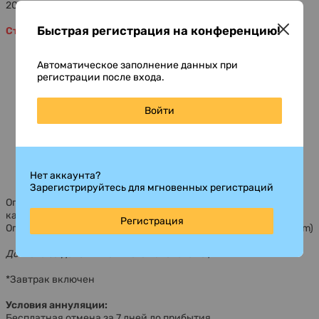
2023 года.
Быстрая регистрация на конференцию!
Стоимость размещения в гостинице
Sheraton
Автоматическое заполнение данных при
Категория
Стоимость
регистрации после входа.
Войти
Одноместный номер
145$
Делюкс
Одноместный
195$
Нет аккаунта?
полулюкс
Зарегистрируйтесь для мгновенных регистраций
Оплата принимается по безналичному расчету и дебетовой
картой в
USD и KGS (Kyrgyz Som).
Регистрация
Оплата наличными только в местной валюте -
KGS (Kyrgyz Som)
Доплата за дополнительного человека 15$
*Завтрак включен
Условия аннуляции:
Бесплатная отмена за 7 дней до прибытия.