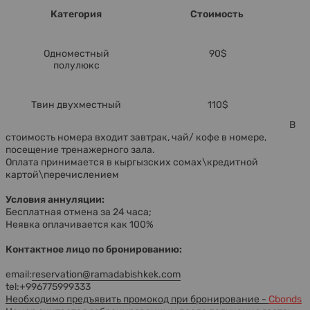
Категория
Стоимость
Одноместный
90$
полулюкс
Твин двухместный
110$
В
стоимость номера входит завтрак, чай/ кофе в номере,
посещение тренажерного зала.
Оплата принимается в кыргызских сомах\кредитной
картой\перечислением
Условия аннуляции:
Бесплатная отмена за 24 часа;
Неявка оплачивается как 100%
Контактное лицо по бронированию:
email:
reservation@ramadabishkek.com
tel:+996775999333
Необходимо предъявить промокод при бронирование -
Cbonds