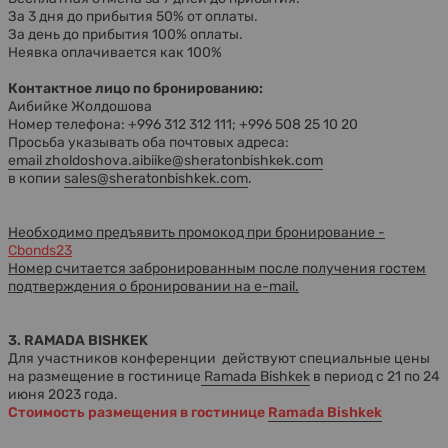
За 3 дня до прибытия 50% от оплаты.
За день до прибытия 100% оплаты.
Неявка оплачивается как 100%
Контактное лицо по бронированию:
Аибийке Жолдошова
Номер телефона: +996 312 312 111; +996 508 25 10 20
Просьба указывать оба почтовых адреса:
email
zholdoshova.aibiike@sheratonbishkek.com
в копии
sales@sheratonbishkek.com
.
Необходимо предъявить промокод при бронирование -
Cbonds23
Номер считается забронированным после получения гостем
подтверждения о бронировании на e-mail.
3. RAMADA BISHKEK
Для участников конференции
действуют специальные цены
на размещение в гостинице
Ramada Bishkek
в период с 21 по 24
июня 2023 года.
Стоимость размещения в гостинице
Ramada Bishkek