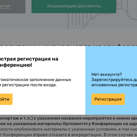
бытие
Закрывающие документы
редитации журналистов на конфере
страя регистрация на
нференцию!
ставляется только для журналистов тех СМИ, редакции которых 
ренцию с целью сбора и получения информации для подготовки
Нет аккаунта?
томатическое заполнение данных
Зарегистрируйтесь д
 о Конференции, о компаниях участвующих в Конференции, о т
и регистрации после входа.
мгновенных регистр
оставляется только журналистам, т.е. корреспондентами, репорт
 и сотрудниками съемочных групп. Другие представители СМИ,
ойти
Регистрация
ей и сотрудников отделов продаж, маркетинга, рекламы, PR и т.п
а платной основе.
овием аккредитации является публикация материалов (пост-рел
портаж и т.п.) с указанием названия мероприятия и имени ор
ок на указанные материалы Оргкомитету Конференции на адр
ожности опубликовать материалы с указанным условием, в том чи
т Конференции вправе отказать в аккредитации. В этом случае 