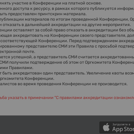
инять участие в Конференции на платной основе.
енного доступа к ресурсу, в рамках которого публикуется инфор
ыть предоставлен принтскрин материала.
 в публикации материалов по итогам проведенной Конференции, 
и отказать в дальнейшей аккредитации на другие мероприятия.
енции оставляет за собой право отказать в аккредитации без об
ающая аккредитовать на Конференции своего представителя, до
е соответствующей Конференции. Перед подтверждением аккред
ированному представителю СМИ эти Правила с просьбой подтвер
лектронной почте.
ается успешной, а представитель СМИ считается аккредитованн
МИ получили подтверждение об этом от Оргкомитета Конференц
этими Правилами.
ет быть аккредитован один представитель. Увеличение квоты во
Оргкомитета Конференции.
алистов во время проведения Конференции не производится.
ьба указать в примечании "С правилами аккредитации ознакомл