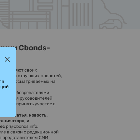
нции Cbonds-
направляют своих
 соответствующих новостей,
ля
емах, рассматриваемых на
аций
ерами, обозревателями,
 включая руководителей
. могут принять участие в
из, статья, новость,
ганизатора, и
ес
pr@cbonds.info
:
сле в связи с редакционной
за представителем СМИ