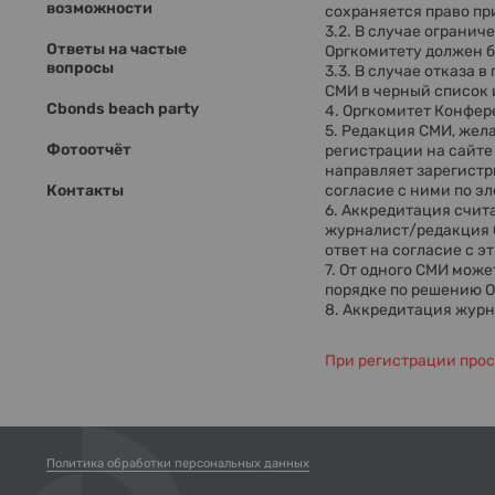
возможности
сохраняется право пр
3.2. В случае огранич
Ответы на частые
Оргкомитету должен б
вопросы
3.3. В случае отказа
СМИ в черный список 
Cbonds beach party
4. Оргкомитет Конфер
5. Редакция СМИ, жел
Фотоотчёт
регистрации на сайт
направляет зарегистр
Контакты
согласие с ними по э
6. Аккредитация счит
журналист/редакция С
ответ на согласие с 
7. От одного СМИ мож
порядке по решению 
8. Аккредитация журн
При регистрации прос
Политика обработки персональных данных