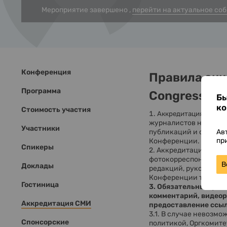
Мероприятие завершено ,
перейти на актуальное со
Конференция
Правила акк
Программа
Congress
Бы
ко
Стоимость участия
предо
Аккредитация
журналистов на Конфе
Участники
Ав
публикаций и сюжетов
пр
Конференции.
Спикеры
2. Аккредитация пред
фотокорреспондентами
В
Доклады
редакций, руководител
Конференции только н
Гостиница
3. Обязательным усл
комментарий, видеоре
Аккредитация СМИ
предоставление ссыл
3.1. В случае невозм
Спонсорские
политикой, Оргкомите