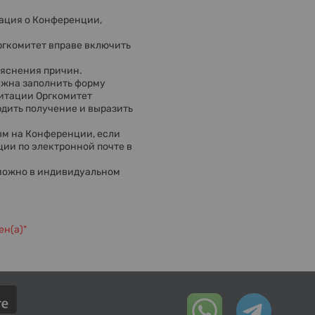
мация о Конференции,
Оргкомитет вправе включить
ъяснения причин.
лжна заполнить форму
итации Оргкомитет
дить получение и выразить
ым на Конференции, если
ии по электронной почте в
зможно в индивидуальном
ен(а)"