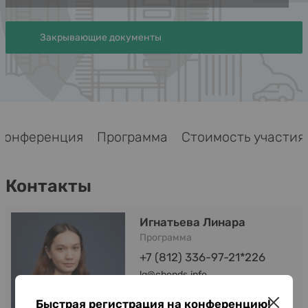
Закрывающие документы
Конференция
Программа
Стоимость участия
Контакты
Игнатьева Линара
Программа
+7 (812) 336-97-21*226
lg@cbonds.info
Быстрая регистрация на конференцию!