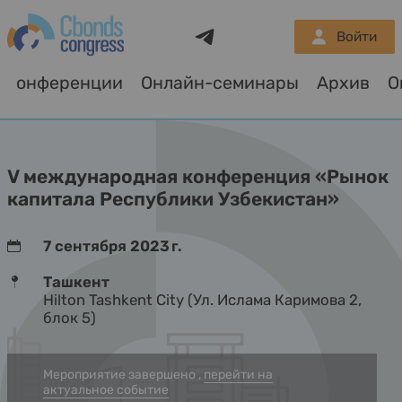
Telegram
Войти
Конференции
Онлайн-семинары
Архив
О
V международная конференция «Рынок
капитала Республики Узбекистан»
7 сентября 2023 г.
Ташкент
Hilton Tashkent City (Ул. Ислама Каримова 2,
блок 5)
Мероприятие завершено ,
перейти на
актуальное событие