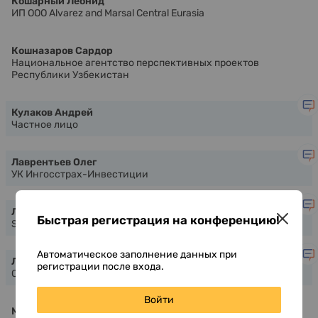
Кошарный Леонид
ИП ООО Alvarez and Marsal Central Eurasia
Кошназаров Сардор
Национальное агентство перспективных проектов
Республики Узбекистан
Кулаков Андрей
Частное лицо
Лаврентьев Олег
УК Ингосстрах-Инвестиции
Лигай Константин
Быстрая регистрация на конференцию!
SQIF
Автоматическое заполнение данных при
Лялин Сергей
регистрации после входа.
Cbonds
Войти
Мадвалиев Нодир