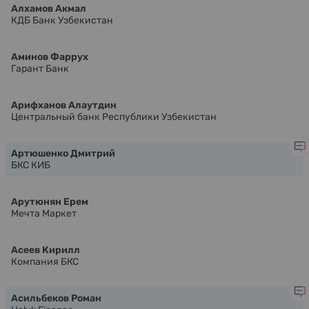
Алхамов Акмал
КДБ Банк Узбекистан
Аминов Фаррух
Гарант Банк
Арифханов Алаутдин
Центральный банк Республики Узбекистан
Артюшенко Дмитрий
БКС КИБ
Арутюнян Ерем
Мечта Маркет
Асеев Кирилл
Компания БКС
Асильбеков Роман