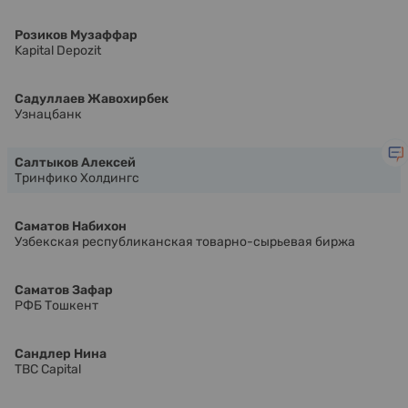
Розиков Музаффар
Kapital Depozit
Садуллаев Жавохирбек
Узнацбанк
Салтыков Алексей
Тринфико Холдингс
Саматов Набихон
Узбекская республиканская товарно-сырьевая биржа
Саматов Зафар
РФБ Тошкент
Сандлер Нина
TBC Capital