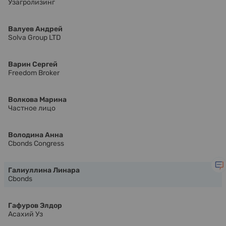
Узагролизинг
Валуев Андрей
Solva Group LTD
Варин Сергей
Freedom Broker
Волкова Марина
Частное лицо
Володина Анна
Cbonds Congress
Галиуллина Линара
Cbonds
Гафуров Элдор
Асахий Уз