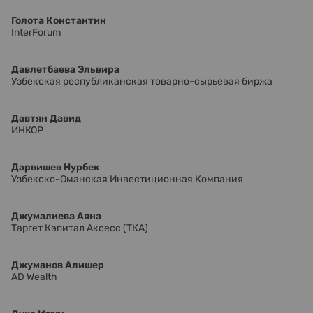
Голота Константин
InterForum
Давлетбаева Эльвира
Узбекская республиканская товарно-сырьевая биржа
Давтян Давид
ИНКОР
Дарвишев Нурбек
Узбекско-Оманская Инвестиционная Компания
Джумалиева Аяна
Таргет Кэпитал Аксесс (ТКА)
Джуманов Алишер
AD Wealth