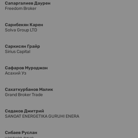
Сапаргалиев Даурен
Freedom Broker
Сарибекян Карен
Solva Group LTD
Саркисян Грайр
Sirius Capital
Сафаров Муроджон
Асахий Уз
Сахаткурбанов Малик
Grand Broker Trade
Седаков Дмитрий
SANOAT ENERGETIKA GURUHI ENERA
Сибаев Руслан
частное лицо