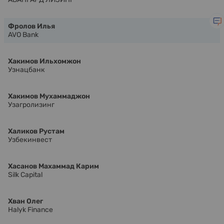
Фролов Илья
AVO Bank
Хакимов Ильхомжон
Узнацбанк
Хакимов Мухаммаджон
Узагролизинг
Халиков Рустам
Узбекинвест
Хасанов Махаммад Карим
Silk Capital
Хван Олег
Halyk Finance