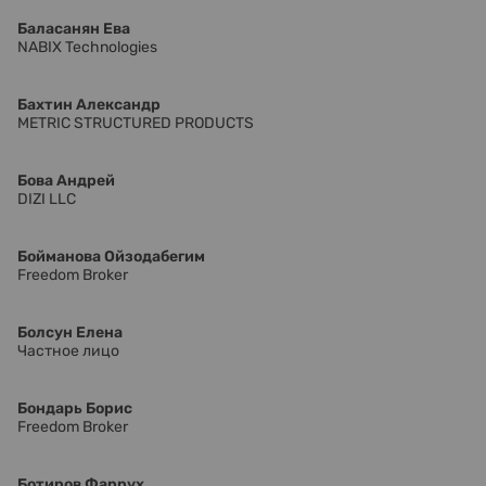
Баласанян Ева
NABIX Technologies
Бахтин Александр
METRIC STRUCTURED PRODUCTS
Бова Андрей
DIZI LLC
Бойманова Ойзодабегим
Freedom Broker
Болсун Елена
Частное лицо
Бондарь Борис
Freedom Broker
Ботиров Фаррух