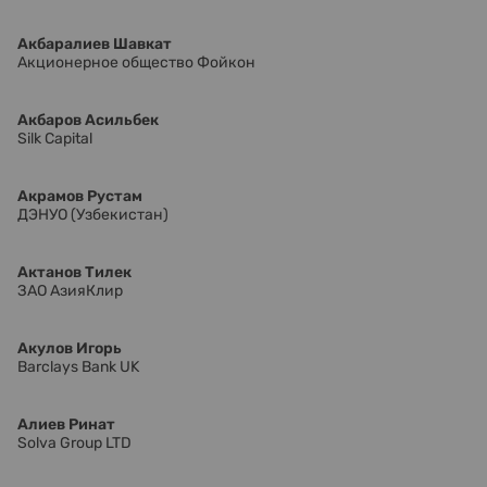
Акбаралиев Шавкат
Акционерное общество Фойкон
Акбаров Асильбек
Silk Capital
Акрамов Рустам
ДЭНУО (Узбекистан)
Актанов Тилек
ЗАО АзияКлир
Акулов Игорь
Barclays Bank UK
Алиев Ринат
Solva Group LTD