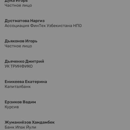
Дука Игорь
Частное лицо
Дустматова Наргиз
Ассоциация ФинТех Узбекистана НПО
Дьяконов Игорь
Частное лицо
Дьяченко Дмитрий
УК ТРИНФИКО
Еникеева Екатерина
Капиталбанк
Ерзиков Вадим
Курсив
Жуманиёзов Хамдамбек
Банк Ипак Йули