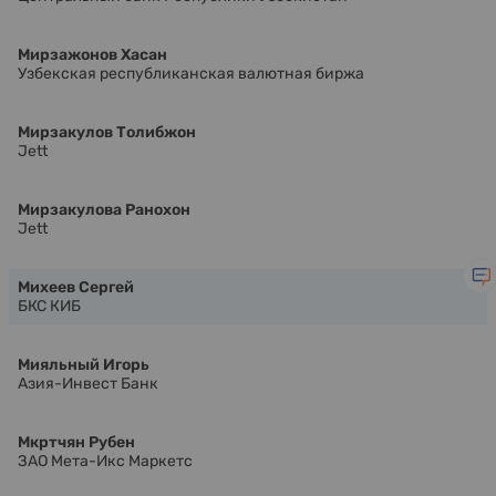
Мирзажонов Хасан
Узбекская республиканская валютная биржа
Мирзакулов Толибжон
Jett
Мирзакулова Ранохон
Jett
Михеев Сергей
БКС КИБ
Мияльный Игорь
Азия-Инвест Банк
Мкртчян Рубен
ЗАО Мета-Икс Маркетс