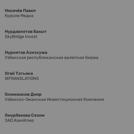
Носачёв Павел
Курсив Медиа
Нурдавлетов Бахыт
SkyBridge Invest
Нуриятов Азизхужа
Узбекская республиканская валютная биржа
Огай Татьяна
IBTRANSLATIONS
Олимжанов Диор
Узбекско-Оманская Инвестиционная Компания
Омурбекова Сезим
ЗАО АзияКлир