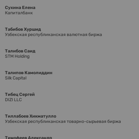
Сухина Елена
Капиталбанк
Табибов Хуршид
Узбекская республиканская валютная биржа
Талибов Саид
STM Holding
Талипов Камолиддин
Silk Capital
Тибец Сергей
DIZI LLC
Тиллабоев Хикматулло
Узбекская республиканская товарно-сырьевая биржа
Тимофеев Александр