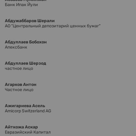
Банк Ипак Йули
Абдужаббаров Шерали
АО "Центральный депозитарий ценных бумаг"
Абдуллаев Бобохон
Апексбанк
Абдуллаев Шерзод
частное лицо
Агарков Антон
Частное лицо
Ажигариева Асель
Amicorp Switzerland AG
Айткожа Аскар
Евразийский Капитал