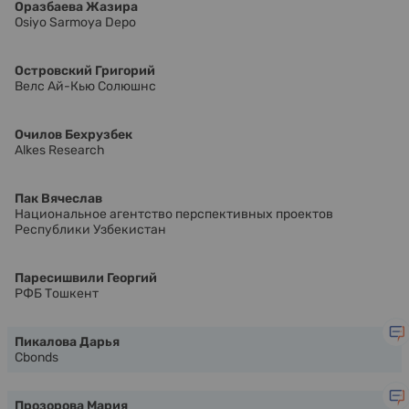
Оразбаева Жазира
Osiyo Sarmoya Depo
Островский Григорий
Велс Ай-Кью Солюшнс
Очилов Бехрузбек
Alkes Research
Пак Вячеслав
Национальное агентство перспективных проектов
Республики Узбекистан
Паресишвили Георгий
РФБ Тошкент
Пикалова Дарья
Cbonds
Прозорова Мария