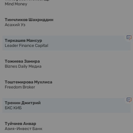
Mind Money
Тинчликов Шахриддин
Асахий Уз
Тиркашев Мансур
Leader Finance Capital
Тожиева Замира
Biznes Daily Медиа
Тоштемирова Мухлиса
Freedom Broker
Тренин Дмитрий
БКС КИБ
Туйчиев Анвар
Азия-Инвест Банк