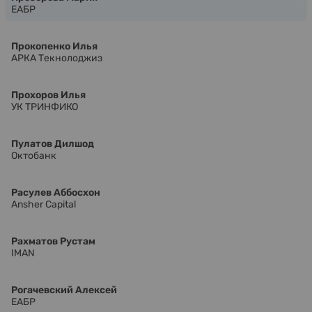
ЕАБР
Прокопенко Илья
АРКА Текнолоджиз
Прохоров Илья
УК ТРИНФИКО
Пулатов Дилшод
Октобанк
Расулев Аббосхон
Ansher Capital
Рахматов Рустам
IMAN
Рогачевский Алексей
ЕАБР