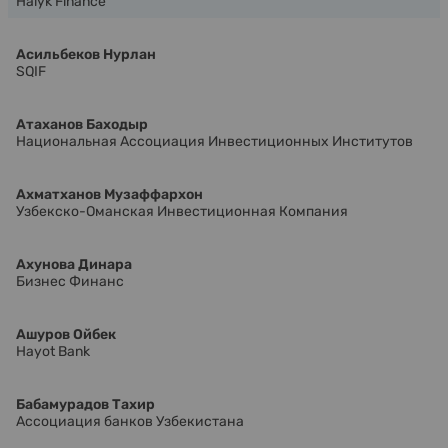
Halyk Finance
Асильбеков Нурлан
SQIF
Атаханов Баходыр
Национальная Ассоциация Инвестиционных Институтов
Ахматханов Музаффархон
Узбекско-Оманская Инвестиционная Компания
Ахунова Динара
Бизнес Финанс
Ашуров Ойбек
Hayot Bank
Бабамурадов Тахир
Ассоциация банков Узбекистана