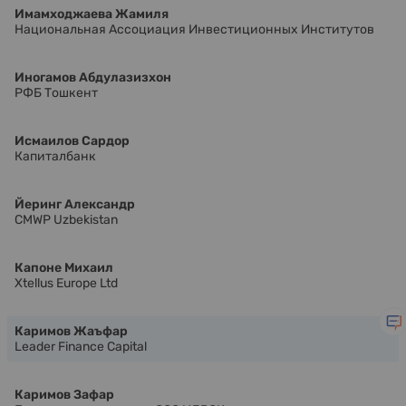
Имамходжаева Жамиля
Национальная Ассоциация Инвестиционных Институтов
Иногамов Абдулазизхон
РФБ Тошкент
Исмаилов Сардор
Капиталбанк
Йеринг Александр
CMWP Uzbekistan
Капоне Михаил
Xtellus Europe Ltd
Каримов Жаъфар
Leader Finance Capital
Каримов Зафар