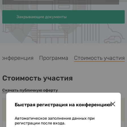
Закрывающие документы
Конференция
Программа
Стоимость участия
Стоимость участия
Скачать публичную оферту
Быстрая регистрация на конференцию!
Стандартное участие
Автоматическое заполнение данных при
регистрации после входа.