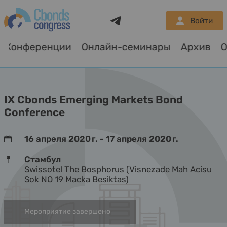
Telegram
Войти
Конференции
Онлайн-семинары
Архив
О
IX Cbonds Emerging Markets Bond
Conference
16 апреля 2020 г. - 17 апреля 2020 г.
Стамбул
Swissotel The Bosphorus (Visnezade Mah Acisu
Sok NO 19 Macka Besiktas)
Мероприятие завершено