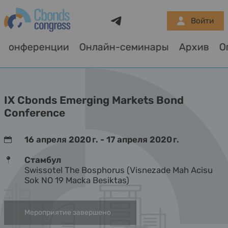
Telegram
Войти
Конференции
Онлайн-семинары
Архив
О
IX Cbonds Emerging Markets Bond
Conference
16 апреля 2020 г. - 17 апреля 2020 г.
Стамбул
Swissotel The Bosphorus (Visnezade Mah Acisu
Sok NO 19 Macka Besiktas)
Мероприятие завершено