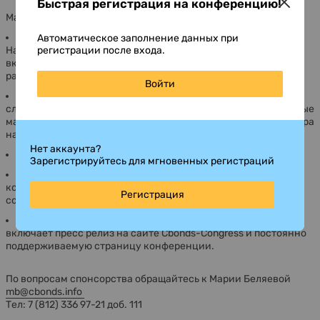
Быстрая регистрация на конференцию!
Маркетинговый эффект от спонсорства складывается из:
пре-маркетинга на этапе подготовки конференции.
Автоматическое заполнение данных при
регистрации после входа.
Наименование компании и ее спонсорский статус
включаются во все рекламные рассылки Cbonds-Congress,
размещаются на сайте конференции;
Войти
маркетинга на конференции, который включает
следующие опции: стенд в фойе конференции, маркетинговые
материалы в папке участника конференции, логотип спонсора
на рекламных материалах и программе конференции;
Нет аккаунта?
возможности выступить в программе конференции;
Зарегистрируйтесь для мгновенных регистраций
спонсорские пакеты также могут включать определенное
количество бесплатных или льготных пропусков для
Регистрация
сотрудников спонсора или его клиентов;
пост-маркетинг после проведения конференции. Он
включает пресс релиз на сайте Cbonds-Congress и постоянно
поддерживаемую страницу конференции.
По вопросам спонсорства обращайтесь к Марии Беляевой
mb@cbonds.info
Тел: 7 (812) 336 97-21 доб. 111