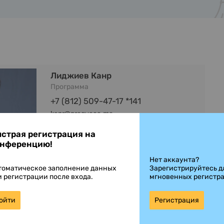
Лиджиев Канр
Программа
+7 (812) 509-47-17 *141
kanr@preqveca.me
страя регистрация на
нференцию!
Нет аккаунта?
томатическое заполнение данных
Зарегистрируйтесь д
и регистрации после входа.
мгновенных регистр
ойти
Регистрация
Пикалова Дарья