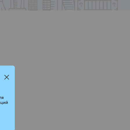
ля
аций