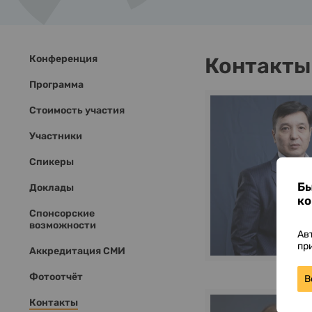
Конференция
Контакты
Программа
Стоимость участия
Участники
Спикеры
Бы
Доклады
ко
Cпонсорские
возможности
Ав
пр
Аккредитация СМИ
Фотоотчёт
В
Контакты