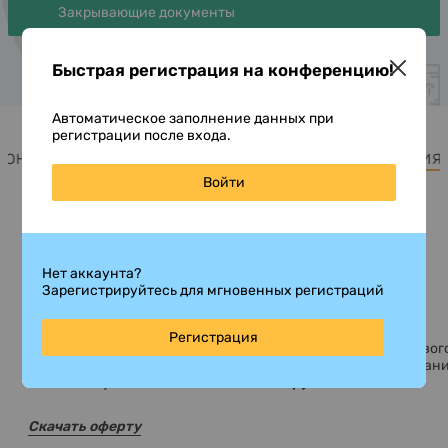
Закрывающие документы
Быстрая регистрация на конференцию!
Автоматическое заполнение данных при
регистрации после входа.
Конференция
Программа
Стоимость участия
Войти
Стоимость участия:
Нет аккаунта?
23 000 рублей
Зарегистрируйтесь для мгновенных регистраций
Регистрация
Для промышленных предприятий и компаний нефинансового
за исключением юридических и консультационных компани
стоимость участия составляет
15 000 рублей.
Скачать оферту