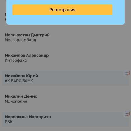
Регистрация
Мейер Максим
Росгеология
Меликсетян Дмитрий
Мосгорломбард
Михайлов Александр
Интерфакс
Михайлов Юрий
АК БАРС БАНК
Михалин Денис
Монополия
Мордовина Маргарита
РБК