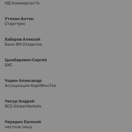
ИД КоммерсантЪ
Утехин Антон
Старттрек
Хабаров Алексей
Банк ФК Открытие
Цымбаревич Сергей
БКС
Чадин Александр
Ассоциация КорпФинТех
Чепур Андрей
BCS Global Markets
Чередин Евгений
частное лицо