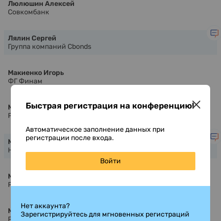
Люлюшин Алексей
Совкомбанк
Лялин Сергей
Группа компаний Cbonds
Макиенко Игорь
ФГ Финам
Быстрая регистрация на конференцию!
Мариничев Юрий
Positive Technologies
Автоматическое заполнение данных при
регистрации после входа.
Марихин Олег
НАО ПКО ПКБ
Войти
Мевша Анастасия
Российский фонд прямых инвестиций
Нет аккаунта?
Медведко Дмитрий
Зарегистрируйтесь для мгновенных регистраций
Positive Technologies