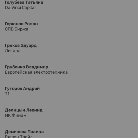
Голубева Татьяна
Da Vinci Capital
Горюнов Роман
СПБ Биржа
Греков Эдуард
Литана
Грубенко Владимир
Европейская электротехника
Гуторов Андрей
Т1
Делицын Леонид
ИК Финам
Демичева Полина
Голден Трейд