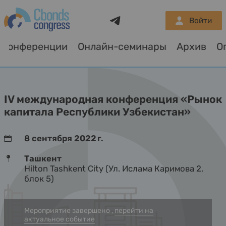
Telegram
Войти
Конференции
Онлайн-семинары
Архив
О
IV международная конференция «Рынок
капитала Республики Узбекистан»
8 сентября 2022 г.
Ташкент
Hilton Tashkent City (Ул. Ислама Каримова 2,
блок 5)
Мероприятие завершено ,
перейти на
актуальное событие