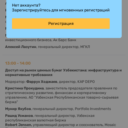
Алексей Мухин
, заместитель генерального директора, АКРА
Нет аккаунта?
Зарегистрируйтесь для мгновенных регистраций
Наталья Яценко
, исполнительный директор, Газпромбанк
Мансур Гусейнов
, руководитель направления организации
облигационных займов, Московский кредитный банк
Регистрация
Марина Холмакова
, старший клиентский менеджер, Эксперт РА
Марк Рубинштейн
, Управляющий директор, Дирекция
инвестиционного бизнеса, Ак Барс Банк
Алексей Лазутин
, генеральный директор, МГКЛ
13:00 - 14:00
Доступ на рынок ценных бумаг Узбекистана: инфраструктура и
нормативные требования
Модератор:
Фаррух Ходжаев
, директор, KAP DEPO
Кристина Прокудина
, заместитель председателя правления по
стратегическому развитию, финансам и корпоративному
управлению, АО "Узбекская Республиканская товарно-сырьевая
биржа"
Мунир Якубов
, генеральный директор, Portfolio Investments
Рашид Усманов
, генеральный директор, Узбекская
республиканская валютная биржа
Robert Jensen,
управляющий директор и сооснователь, Mosaic