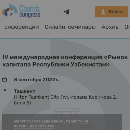
Telegram
Войти
Конференции
Онлайн-семинары
Архив
О
IV международная конференция «Рынок
капитала Республики Узбекистан»
8 сентября 2022 г.
Ташкент
Hilton Tashkent City (Ул. Ислама Каримова 2,
блок 5)
Мероприятие завершено ,
перейти на
актуальное событие