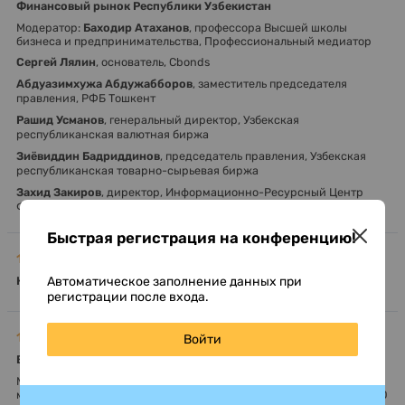
Финансовый рынок Республики Узбекистан
Модератор:
Баходир Атаханов
, профессора Высшей школы
бизнеса и предпринимательства, Профессиональный медиатор
Сергей Лялин
, основатель, Cbonds
Абдуазимхужа Абдужабборов
, заместитель председателя
правления, РФБ Тошкент
Рашид Усманов
, генеральный директор, Узбекская
республиканская валютная биржа
Зиёвиддин Бадриддинов
, председатель правления, Узбекская
республиканская товарно-сырьевая биржа
Захид Закиров
, директор, Информационно-Ресурсный Центр
Фондового Рынка
Быстрая регистрация на конференцию!
11:00 - 11:30
Автоматическое заполнение данных при
Кофе-брейк
регистрации после входа.
11:30 - 13:00
Войти
Выход узбекских компаний на российский долговой рынок
Модератор:
Владимир Шаповалов
, декан факультета
международного бизнеса и делового администрирования, МГИМО