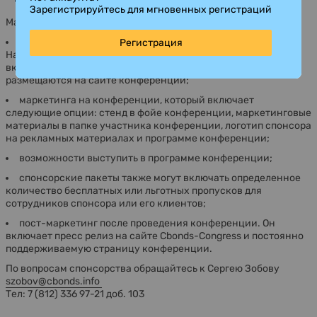
Зарегистрируйтесь для мгновенных регистраций
Маркетинговый эффект от спонсорства складывается из:
пре-маркетинга на этапе подготовки конференции.
Регистрация
Наименование компании и ее спонсорский статус
включаются во все рекламные рассылки Cbonds-Congress,
размещаются на сайте конференции;
маркетинга на конференции, который включает
следующие опции: стенд в фойе конференции, маркетинговые
материалы в папке участника конференции, логотип спонсора
на рекламных материалах и программе конференции;
возможности выступить в программе конференции;
спонсорские пакеты также могут включать определенное
количество бесплатных или льготных пропусков для
сотрудников спонсора или его клиентов;
пост-маркетинг после проведения конференции. Он
включает пресс релиз на сайте Cbonds-Congress и постоянно
поддерживаемую страницу конференции.
По вопросам спонсорства обращайтесь к Сергею Зобову
szobov@cbonds.info
Тел: 7 (812) 336 97-21 доб. 103