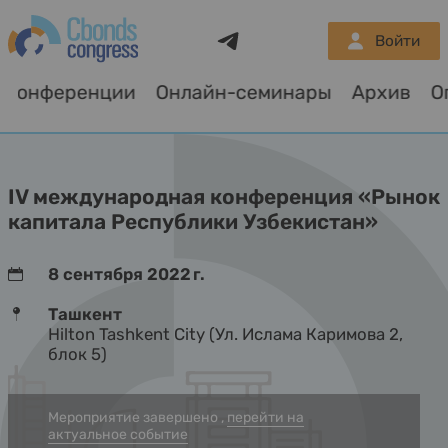
Telegram
Войти
Конференции
Онлайн-семинары
Архив
О
IV международная конференция «Рынок
капитала Республики Узбекистан»
8 сентября 2022 г.
Ташкент
Hilton Tashkent City (Ул. Ислама Каримова 2,
блок 5)
Мероприятие завершено ,
перейти на
актуальное событие