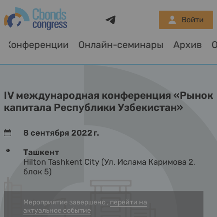
Telegram
Войти
Конференции
Онлайн-семинары
Архив
О
IV международная конференция «Рынок
капитала Республики Узбекистан»
8 сентября 2022 г.
Ташкент
Hilton Tashkent City (Ул. Ислама Каримова 2,
блок 5)
Мероприятие завершено ,
перейти на
актуальное событие